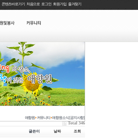
콘텐츠바로가기
:
처음으로
:
로그인
:
회원가입
:
즐겨찾기
애향원
커뮤니티
애향원소식 [공지사항]
Total 346
글쓴이
날짜
조회