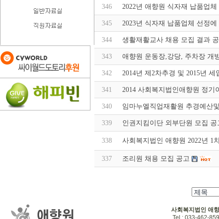
346
2022년 애향원 식자재 납품업체
345
2023년 식자재 납품업체 선정에 
344
생활재활교사 채용 모집 결과 
343
애향원 운동장,강당, 주차장 개
342
2014년 제2차추경 및 2015년 
341
2014 사회복지법인애향원 정기
340
임마누엘직업재활원 추경예산및 2
339
인권지킴이단 외부단원 모집 공
338
사회복지법인 애향원 2022년 
337
조리원 채용 모집 공고
사회복지법인 애
Tel : 033-462-859