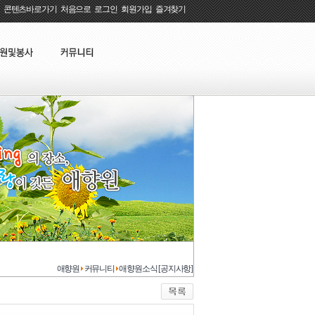
콘텐츠바로가기
:
처음으로
:
로그인
:
회원가입
:
즐겨찾기
애향원
커뮤니티
애향원소식 [공지사항]