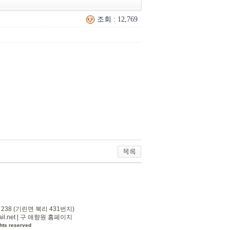
조회 : 12,769
 238 (기린면 북리 431번지)
l.net
|
구 애향원 홈페이지
hts reserved