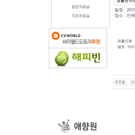
생활관 B
일정 : 202
장소 : 인제
-외출인원 : 
-일정 : 이