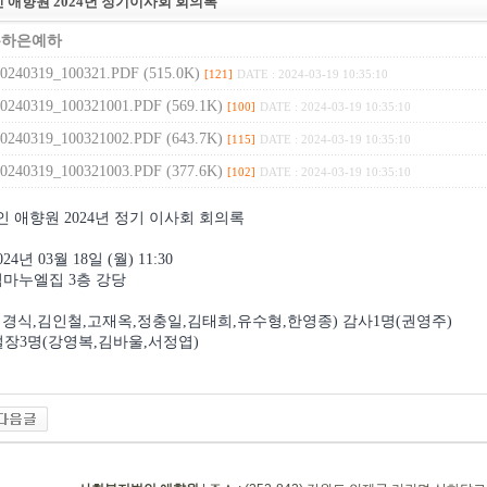
애향원 2024년 정기이사회 회의록
은하은예하
20240319_100321.PDF (515.0K)
[121]
DATE : 2024-03-19 10:35:10
20240319_100321001.PDF (569.1K)
[100]
DATE : 2024-03-19 10:35:10
20240319_100321002.PDF (643.7K)
[115]
DATE : 2024-03-19 10:35:10
20240319_100321003.PDF (377.6K)
[102]
DATE : 2024-03-19 10:35:10
인 애향원
2024
년 정기 이사회 회의록
024
년
03
월
18
일
(
월
) 11:30
임마누엘집
3
층 강당
김경식
,
김인철
,
고재옥
,
정충일
,
김태희
,
유수형
,
한영종
)
감사
1
명
(
권영주
)
설장
3
명
(
강영복
,
김바울
,
서정엽
)