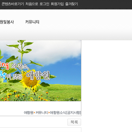
콘텐츠바로가기
:
처음으로
:
로그인
:
회원가입
:
즐겨찾기
애향원
커뮤니티
애향원소식 [공지사항]