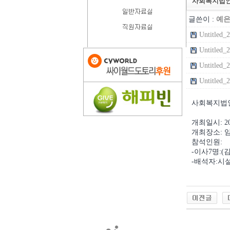
사회복지법인 
글쓴이 :
예
Untitled_
Untitled_
Untitled_
Untitled_
사회복지법
개최일시
: 2
개최장소
:
참석인원
:
-
이사
7
명
:(
-
배석자
:
시