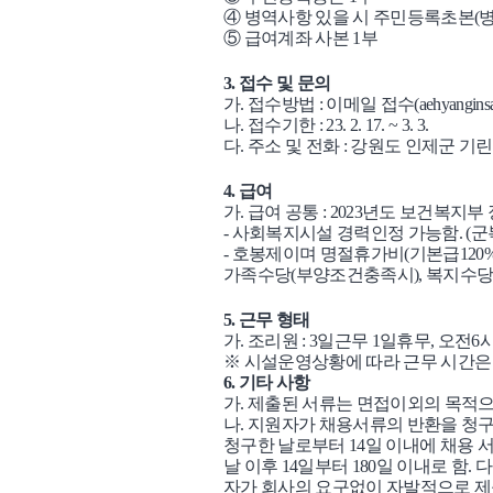
④
병역사항 있을 시 주민등록초본
(
⑤
급여계좌 사본
1
부
3.
접수 및 문의
가
.
접수방법
:
이메일 접수
(aehyangins
나
.
접수기한
: 23. 2. 17. ~ 3. 3.
다
.
주소 및 전화
:
강원도 인제군 기
4.
급여
가
.
급여 공통
: 2023
년도 보건복지부 
-
사회복지시설 경력인정 가능함
. (
군
-
호봉제이며 명절휴가비
(
기본급
120%
가족수당
(
부양조건충족시
),
복지수당
5.
근무 형태
가
.
조리원
: 3
일근무
1
일휴무
,
오전
6
※
시설운영상황에 따라 근무 시간은
6.
기타 사항
가
.
제출된 서류는 면접이외의 목적으
나
.
지원자가 채용서류의 반환을 청구
청구한 날로부터
14
일 이내에 채용 
날 이후
14
일부터
180
일 이내로 함
.
다
자가 회사의 요구없이 자발적으로 