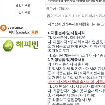
지적장애인거주시설 애향원 조리원 채용 모
글쓴이 :
관리자
2023년 조리원 1-1 애향원 입사지원서 양
지적장애인거주시설 애향원에서는 급식
1.
채용분야 및 지원자격
가
.
채용분야
:
조리원
1
명
나
.
지원자격
:
①
사회복지사업법 및 
②
채용공고일 현재 만
60
세 이하인 
③
자격증 무관
다
.
조리원 채용 우대
:
조리사 자격증
2.
전형방법 및 제출서류
가
. 1
차 서류심사 제출서류
①
입사지원서 및 자기소개서
(
기관양
②
자격증관련서류
(
※
취득예정자는 
③
개인정보수집 및 이용 동의서
(
기
(
※
입사지원서 등에 출신지역
,
가족
나
. 2
차 면접심사
:
서류심사 합격자에
다
.
최종합격자 안내 및 제출서류
:
개
①
경력증명서
(
해당자에 한함
)
②
최종학교 졸업증명서
1
부
③
주민등록등본
1
부