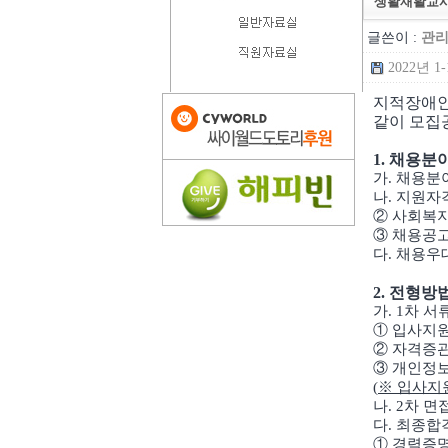
생활재활교사
글쓴이 :
관
2022년 
지적장애인
같이 모집
1. 채용분
가. 채용분
나. 지원자격
② 사회복
③ 채용공고
다. 채용우
2. 전형방
가. 1차 
① 입사지원
② 자격증
③ 개인정보
(
※ 입사지원
나. 2차 
다. 최종합
① 경력증명