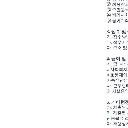
② 최종학교
③ 주민등록
④ 병역사항
⑤ 급여계좌
3. 접수 및
가. 접수방법 
나. 접수기한 : 
다. 주소 및
4. 급여 
가. 급 여
○ 사회복지
○ 호봉제이
가족수당(부
나. 근무형태 
※ 시설운영
6. 기타행
다. 제출된
라.
제출된
임용을 취소
마. 채용심