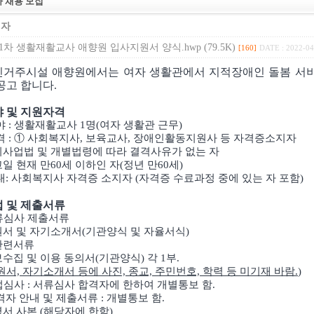
 채용 모집
리자
1-1차 생활재활교사 애향원 입사지원서 양식.hwp (79.5K)
[160]
DATE : 2022-04
거주시설 애향원에서는 여자 생활관에서 지적장애인 돌봄 서비
공고 합니다.
야 및 지원자격
야 : 생활재활교사 1명(여자 생활관 근무)
 : ①
사회복지사, 보육교사, 장애인활동지원사 등 자격증소지자
지사업법 및 개별법령에 따라 결격사유가 없는 자
일 현재 만60세 이하인 자(정년 만60세)
대: 사회복지사 자격증 소지자 (자격증 수료과정 중에 있는 자 포함)
법 및 제출서류
서류심사 제출서류
서 및 자기소개서(기관양식 및 자율서식)
관련서류
수집 및 이용 동의서(기관양식) 각 1부.
서, 자기소개서 등에 사진, 종교, 주민번호, 학력 등 미기재 바람.
)
면접심사 : 서류심사 합격자에 한하여 개별통보 함.
격자 안내 및 제출서류 : 개별통보 함.
서 사본 (해당자에 한함)