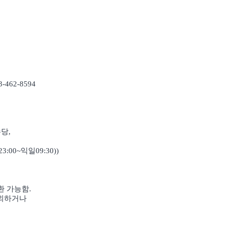
62-8594
당,
3:00~익일09:30))
환 가능함.
제외하거나