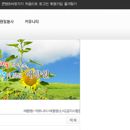
콘텐츠바로가기
:
처음으로
:
로그인
:
회원가입
:
즐겨찾기
애향원
커뮤니티
애향원소식 [공지사항]