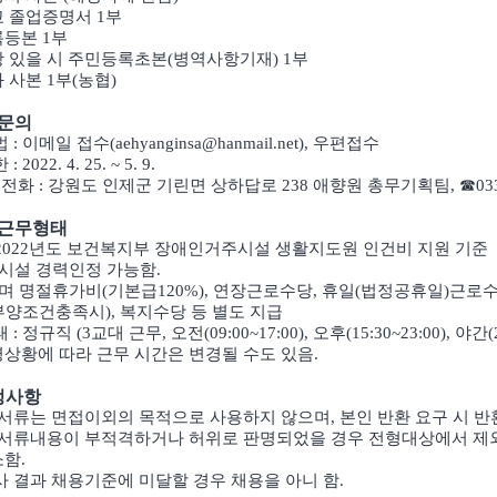
 졸업증명서 1부
등본 1부
 있을 시 주민등록초본(병역사항기재) 1부
 사본 1부(농협)
 문의
: 이메일 접수(aehyanginsa@hanmail.net), 우편접수
2022. 4. 25. ~ 5. 9.
 전화 : 강원도 인제군 기린면 상하답로 238 애향원 총무기획팀, ☎033-4
및 근무형태
 : 2022년도 보건복지부 장애인거주시설 생활지도원 인건비 지원 기준
시설 경력인정 가능함.
며 명절휴가비(기본급120%), 연장근로수당, 휴일(법정공휴일)근로수
양조건충족시), 복지수당 등 별도 지급
: 정규직 (3교대 근무, 오전(09:00~17:00), 오후(15:30~23:00), 야간(2
상황에 따라 근무 시간은 변경될 수도 있음.
정사항
 서류는 면접이외의 목적으로 사용하지 않으며, 본인 반환 요구 시 반
 서류내용이 부적격하거나 허위로 판명되었을 경우 전형대상에서 
함.
사 결과 채용기준에 미달할 경우 채용을 아니 함.