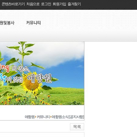
콘텐츠바로가기
:
처음으로
:
로그인
:
회원가입
:
즐겨찾기
애향원
커뮤니티
애향원소식 [공지사항]